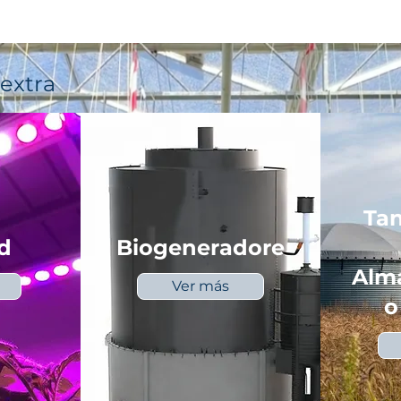
extra
Tan
d
Biogeneradore
Alm
Ver más
o