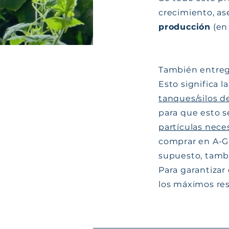
crecimiento, a
producción
(en
También entr
Esto significa l
tanques/silos d
para que esto s
partículas nece
comprar en A-Gr
supuesto, tamb
Para garantizar
los máximos res