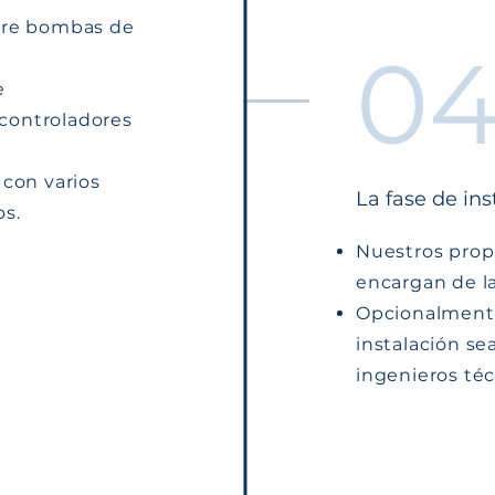
ntre bombas de
0
e
controladores
 con varios
La fase de ins
os.
Nuestros propi
encargan de la
Opcionalmente
instalación se
ingenieros té