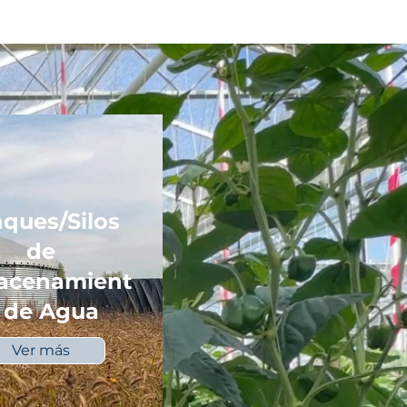
ques/Silos
de
acenamient
 de Agua
Ver más