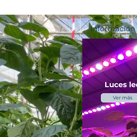
Información 
Luces le
Ver más