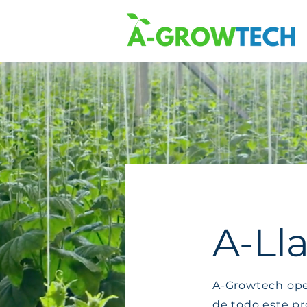
A-Ll
A-Growtech oper
de todo este pr