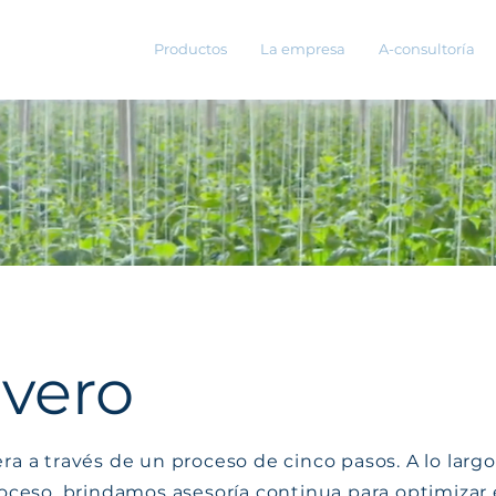
Productos
La empresa
A-consultoría
avero
a a través de un proceso de cinco pasos. A lo largo
oceso, brindamos asesoría continua para optimizar 