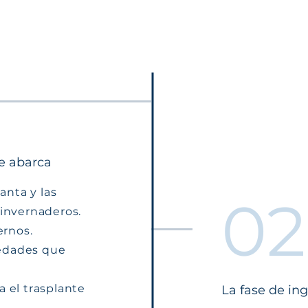
e abarca
anta y las
02
invernaderos.
ernos.
iedades que
 el trasplante
La fase de ing