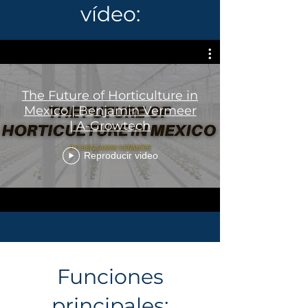
vídeo:
The Future of Horticulture in
Mexico | Benjamin Vermeer
| A-Growtech
Reproducir video
Funciones
principales: